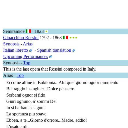
Semiramide
- 1823
Gioacchino Rossini
1792 - 1868
Synopsis
-
Arias
Italian libretto
-
Spanish translation
Upcoming Performances
Synopsis
-
Top
This is the last opera that Rossini composed in Italy.
Arias
-
Top
Eccome alfine in Babilonia...Ah! quel giorno ognor rammento
Bel raggio lusinghier...Dolce pensiero
Serbami ognor si fido
Giuri ognuno, a' sommi Dei
In si barbara sciagura
La speranza piu soave
Ebben, a te...Giorno d'orrore...Madre, addio!
L'usato ardir