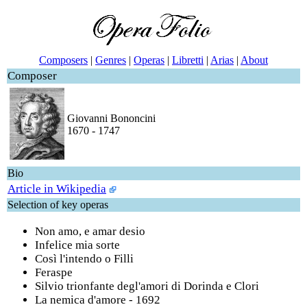
Composers
|
Genres
|
Operas
|
Libretti
|
Arias
|
About
Composer
Giovanni Bononcini
1670 - 1747
Bio
Article in Wikipedia
Selection of key operas
Non amo, e amar desio
Infelice mia sorte
Così l'intendo o Filli
Feraspe
Silvio trionfante degl'amori di Dorinda e Clori
La nemica d'amore - 1692